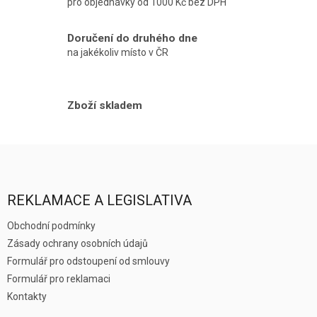
pro objednávky od 1000 Kč bez DPH
d
a
Doručení do druhého dne
c
í
na jakékoliv místo v ČR
p
r
v
Zboží skladem
k
y
v
ý
Z
p
á
i
p
s
a
REKLAMACE A LEGISLATIVA
u
t
í
Obchodní podmínky
Zásady ochrany osobních údajů
Formulář pro odstoupení od smlouvy
Formulář pro reklamaci
Kontakty