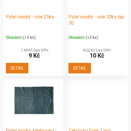
t
r
ů
o
d
Pytel modrý - role 25ks
Pytel modrý - role 20ks typ
u
70
k
t
Skladem
(>5 ks)
Skladem
(>5 ks)
ů
7,44 Kč bez DPH
8,26 Kč bez DPH
9 Kč
10 Kč
DETAIL
DETAIL
Pytel modrý zatahovací -
Zakrývací folie 7 mic,