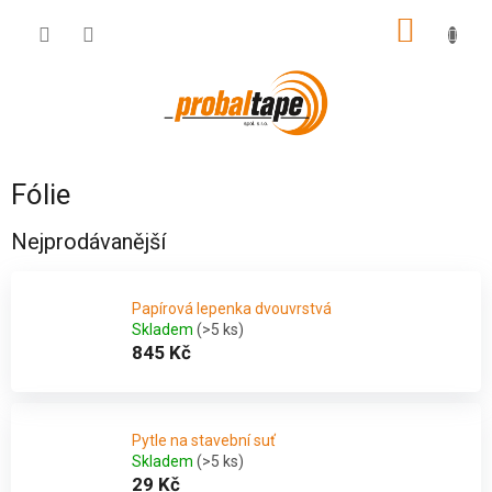
Přejít
NÁKUP
na
obsah
KOŠÍK
Fólie
Nejprodávanější
Papírová lepenka dvouvrstvá
Skladem
(>5 ks)
845 Kč
Pytle na stavební suť
Skladem
(>5 ks)
29 Kč