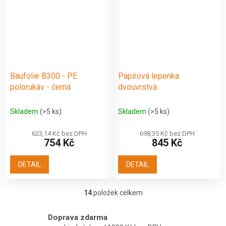
Baufolie B300 - PE
Papírová lepenka
polorukáv - černá
dvouvrstvá
Skladem
(>5 ks)
Skladem
(>5 ks)
623,14 Kč bez DPH
698,35 Kč bez DPH
754 Kč
845 Kč
DETAIL
DETAIL
14
položek celkem
O
v
l
Doprava zdarma
á