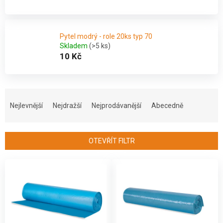
Pytel modrý - role 20ks typ 70
Skladem
(>5 ks)
10 Kč
Ř
a
Nejlevnější
Nejdražší
Nejprodávanější
Abecedně
z
e
n
OTEVŘÍT FILTR
í
p
V
r
ý
o
p
d
i
u
s
k
p