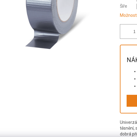
Šíře
Možnosti
NÁK
Univerzá
těsnění, 
dobrá př