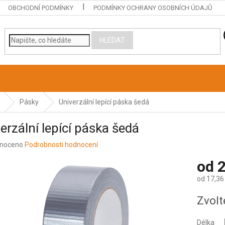
OBCHODNÍ PODMÍNKY
PODMÍNKY OCHRANY OSOBNÍCH ÚDAJŮ
HLEDAT
Pásky
Univerzální lepící páska šedá
erzální lepící páska šedá
né
noceno
Podrobnosti hodnocení
ení
od
2
u
od
17,36
Měrná
Zvolt
cena:
ek.
Délka