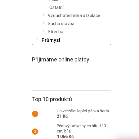
a
n
Ostatní
e
Vzduchotechnika a Izolace
l
Suchá stavba
Střecha
Průmysl
Přijímáme online platby
Top 10 produktů
Univerzální lepící páska šedá
21 Kč
Pěnový polyethylen šíře 110
cm, bílá
1 066 Kč