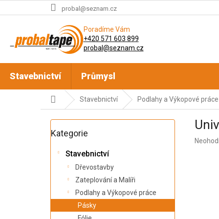
Přejít
probal@seznam.cz
na
obsah
Poradíme Vám
+420 571 603 899
probal@seznam.cz
Stavebnictví
Průmysl
Domů
Stavebnictví
Podlahy a Výkopové práce
P
Univ
o
Přeskočit
Kategorie
kategorie
s
Průměr
Neohod
t
hodnoc
Stavebnictví
r
produkt
a
Dřevostavby
je
n
0,0
Zateplování a Malíři
z
n
Podlahy a Výkopové práce
5
í
Pásky
hvězdič
p
Fólie