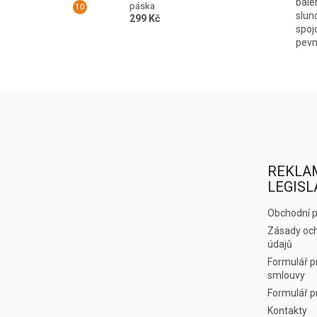
bale
páska
slun
299 Kč
spoj
pevn
Z
á
p
a
t
REKLA
í
LEGISL
Obchodní 
Zásady och
údajů
Formulář p
smlouvy
Formulář p
Kontakty