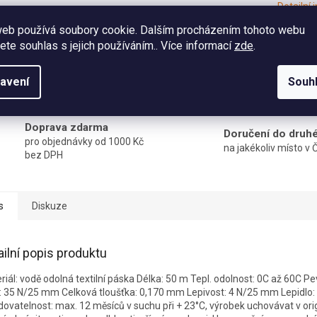
Detailní
web používá soubory cookie. Dalším procházením tohoto webu
jete souhlas s jejich používáním.. Více informací
zde
.
TISK
avení
Souh
Doprava zdarma
Doručení do druh
pro objednávky od 1000 Kč
na jakékoliv místo v 
bez DPH
s
Diskuze
ailní popis produktu
riál: vodě odolná textilní páska Délka: 50 m Tepl. odolnost: 0C až 60C Pe
: 35 N/25 mm Celková tloušťka: 0,170 mm Lepivost: 4 N/25 mm Lepidlo: 
dovatelnost: max. 12 měsíců v suchu při + 23°C, výrobek uchovávat v ori