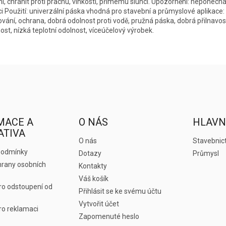
ní, chránit proti prachu, vlhkosti, přímému slunci. Upozornění: neponech
ci Použití: univerzální páska vhodná pro stavební a průmyslové aplikace: 
ování, ochrana, dobrá odolnost proti vodě, pružná páska, dobrá přilnavos
ost, nízká teplotní odolnost, víceúčelový výrobek.
MACE A
O NÁS
HLAVN
ATIVA
O nás
Stavebnict
podmínky
Dotazy
Průmysl
rany osobních
Kontakty
Váš košík
ro odstoupení od
Přihlásit se ke svému účtu
Vytvořit účet
ro reklamaci
Zapomenuté heslo