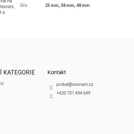
ávat na
Šíře
:
25 mm, 38 mm, 48 mm
těsnění,
t a
Í KATEGORIE
Kontakt
ví
probal
@
seznam.cz
+420 731 494 649