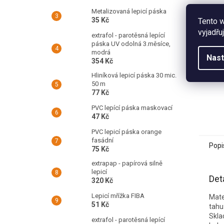
Metalizovaná lepicí páska
35 Kč
Tento 
vyjadřu
extrafol - parotěsná lepící
páska UV odolná 3.měsíce,
modrá
Nast
354 Kč
Hliníková lepicí páska 30 mic.
50 m
77 Kč
PVC lepící páska maskovací
47 Kč
PVC lepicí páska orange
fasádní
Popi
75 Kč
extrapap - papírová silně
lepicí
Det
320 Kč
Lepicí mřížka FIBA
Mate
51 Kč
tahu
Skla
extrafol - parotěsná lepící