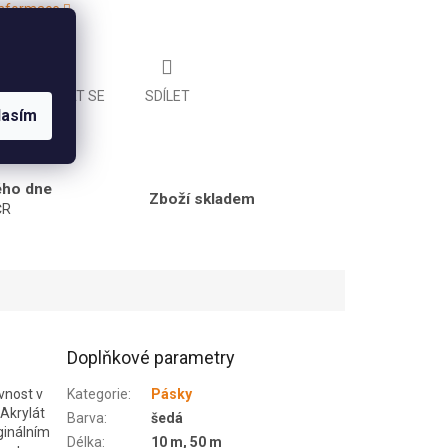
 informace
ZEPTAT SE
SDÍLET
lasím
ého dne
Zboží skladem
ČR
Doplňkové parametry
vnost v
Kategorie
:
Pásky
Akrylát
Barva
:
šedá
ginálním
Délka
:
10 m, 50 m