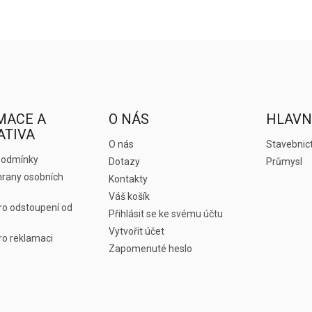
MACE A
O NÁS
HLAVN
ATIVA
O nás
Stavebnict
podmínky
Dotazy
Průmysl
rany osobních
Kontakty
Váš košík
ro odstoupení od
Přihlásit se ke svému účtu
Vytvořit účet
ro reklamaci
Zapomenuté heslo