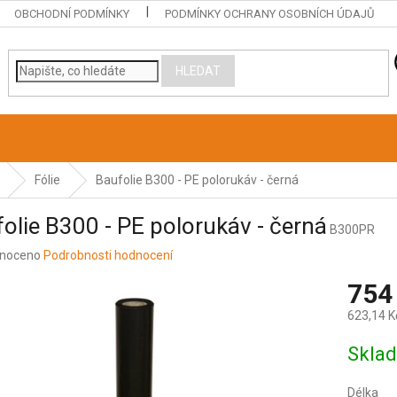
OBCHODNÍ PODMÍNKY
PODMÍNKY OCHRANY OSOBNÍCH ÚDAJŮ
HLEDAT
Fólie
Baufolie B300 - PE polorukáv - černá
olie B300 - PE polorukáv - černá
B300PR
né
noceno
Podrobnosti hodnocení
ení
754
u
623,14 K
Měrná
Skla
cena:
ek.
Délka