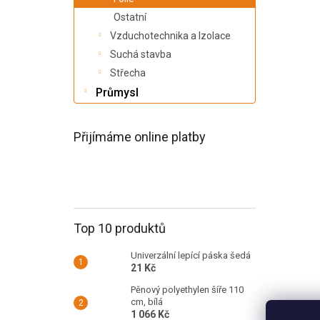
a
n
Ostatní
e
Vzduchotechnika a Izolace
l
Suchá stavba
Střecha
Průmysl
Přijímáme online platby
Top 10 produktů
Univerzální lepící páska šedá
21 Kč
Pěnový polyethylen šíře 110
cm, bílá
1 066 Kč