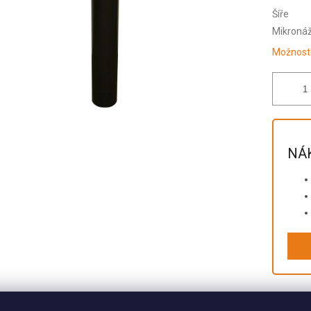
Šíře
Mikroná
Možnosti
NÁK