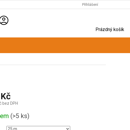
Přihlášení
NÁKUPNÍ
Prázdný košík
KOŠÍK
 Kč
č bez DPH
dem
(>5 ks)