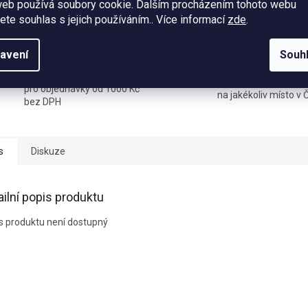
web používá soubory cookie. Dalším procházením tohoto webu
TISK
jete souhlas s jejich používáním.. Více informací
zde
.
avení
Souh
Doprava zdarma
Doručení do druh
pro objednávky od 1000 Kč
na jakékoliv místo v 
bez DPH
s
Diskuze
ailní popis produktu
s produktu není dostupný