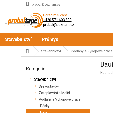
Přejít
probal@seznam.cz
na
obsah
Poradíme Vám
+420 571 603 899
probal@seznam.cz
Stavebnictví
Průmysl
Domů
Stavebnictví
Podlahy a Výkopové práce
P
Bauf
o
Přeskočit
Kategorie
kategorie
s
Průměr
Neohod
t
hodnoc
Stavebnictví
r
produkt
a
Dřevostavby
je
n
0,0
Zateplování a Malíři
z
n
Podlahy a Výkopové práce
5
í
Pásky
hvězdič
p
Fólie