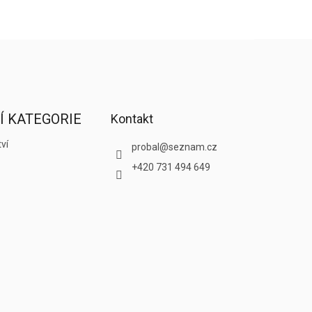
Í KATEGORIE
Kontakt
ví
probal
@
seznam.cz
+420 731 494 649