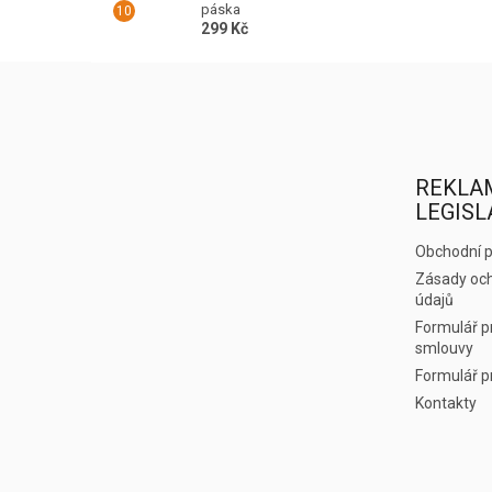
páska
299 Kč
Z
á
p
a
t
REKLA
í
LEGISL
Obchodní 
Zásady och
údajů
Formulář p
smlouvy
Formulář p
Kontakty