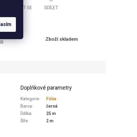
ZEPTAT SE
SDÍLET
lasím
ého dne
Zboží skladem
ČR
Doplňkové parametry
Kategorie
:
Fólie
Barva
:
černá
Délka
:
25 m
Šíře
:
2 m