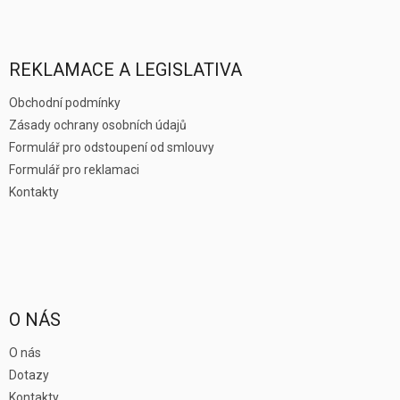
Z
á
p
a
REKLAMACE A LEGISLATIVA
t
í
Obchodní podmínky
Zásady ochrany osobních údajů
Formulář pro odstoupení od smlouvy
Formulář pro reklamaci
Kontakty
O NÁS
O nás
Dotazy
Kontakty