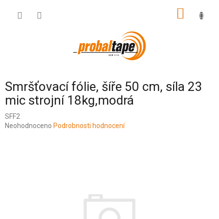
Přejít
NÁKUP
na
obsah
KOŠÍK
Smršťovací fólie, šíře 50 cm, síla 23
mic strojní 18kg,modrá
SFF2
Průměrné
Neohodnoceno
Podrobnosti hodnocení
hodnocení
produktu
je
0,0
z
5
hvězdiček.