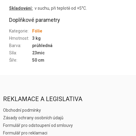
Skladování:
v suchu, při teplotě od +5°C.
Doplňkové parametry
Kategorie
:
Fólie
Hmotnost
:
3 kg
Barva
:
průhledná
Síla
:
23mic
Šíře
:
50 cm
Z
á
p
a
REKLAMACE A LEGISLATIVA
t
í
Obchodní podmínky
Zásady ochrany osobních údajů
Formulář pro odstoupení od smlouvy
Formulář pro reklamaci