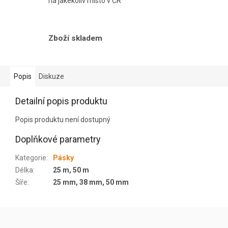
na jakékoliv místo v ČR
Zboží skladem
Popis
Diskuze
Detailní popis produktu
Popis produktu není dostupný
Doplňkové parametry
Kategorie
:
Pásky
Délka
:
25 m, 50 m
Šíře
:
25 mm, 38 mm, 50 mm
Z
á