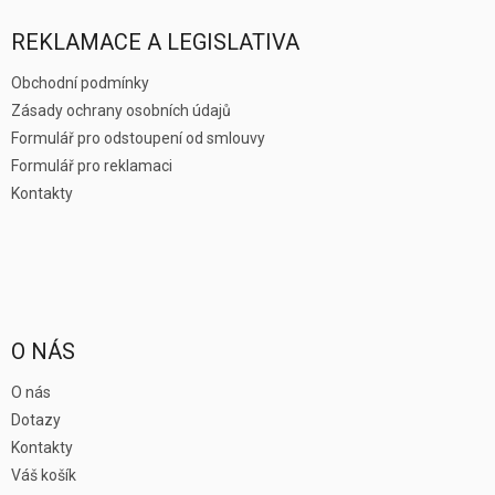
p
a
REKLAMACE A LEGISLATIVA
t
í
Obchodní podmínky
Zásady ochrany osobních údajů
Formulář pro odstoupení od smlouvy
Formulář pro reklamaci
Kontakty
O NÁS
O nás
Dotazy
Kontakty
Váš košík