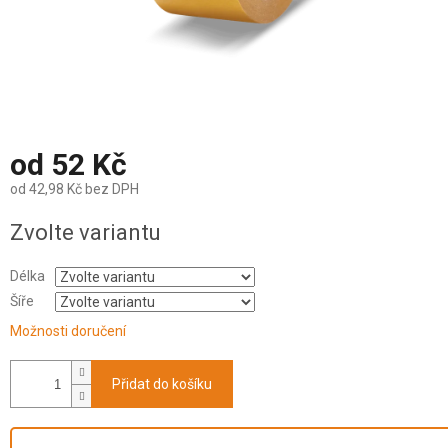
od
52 Kč
od
42,98 Kč
bez DPH
Měrná
Zvolte variantu
cena:
Délka
Šíře
Možnosti doručení
Přidat do košíku