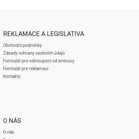
Z
á
p
a
REKLAMACE A LEGISLATIVA
t
í
Obchodní podmínky
Zásady ochrany osobních údajů
Formulář pro odstoupení od smlouvy
Formulář pro reklamaci
Kontakty
O NÁS
O nás