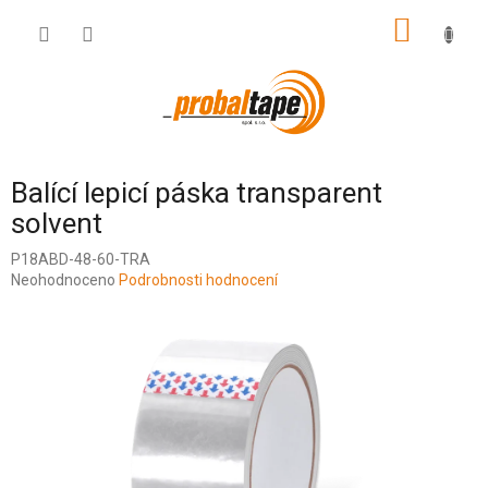
Přejít
NÁKUP
na
obsah
KOŠÍK
Balící lepicí páska transparent
solvent
P18ABD-48-60-TRA
Průměrné
Neohodnoceno
Podrobnosti hodnocení
hodnocení
produktu
je
0,0
z
5
hvězdiček.