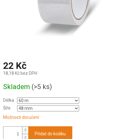
22 Kč
18,18 Kč bez DPH
Měrná
Skladem
(>5 ks)
cena:
Délka
Šíře
Možnosti doručení
Přidat do košíku