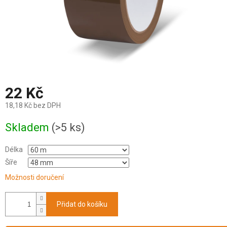
22 Kč
18,18 Kč bez DPH
Měrná
Skladem
(>5 ks)
cena:
Délka
Šíře
Možnosti doručení
Přidat do košíku