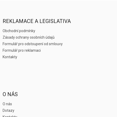
Z
á
p
a
REKLAMACE A LEGISLATIVA
t
í
Obchodní podmínky
Zásady ochrany osobních údajů
Formulář pro odstoupení od smlouvy
Formulář pro reklamaci
Kontakty
O NÁS
O nás
Dotazy