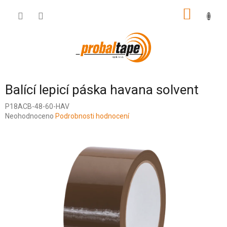
Přejít
NÁKUP
na
obsah
KOŠÍK
Balící lepicí páska havana solvent
P18ACB-48-60-HAV
Průměrné
Neohodnoceno
Podrobnosti hodnocení
hodnocení
produktu
je
0,0
z
5
hvězdiček.